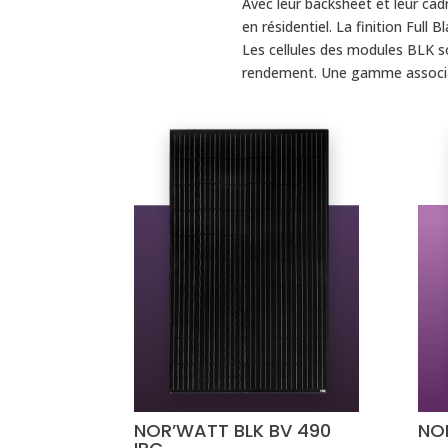
Avec leur backsheet et leur ca
en résidentiel. La finition Full
Les cellules des modules BLK s
rendement. Une gamme associant
NOR’WATT BLK BV 490
NO