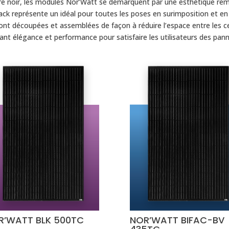
dre noir, les modules Nor’Watt se démarquent par une esthétique re
 Black représente un idéal pour toutes les poses en surimposition et en
ont découpées et assemblées de façon à réduire l’espace entre les c
 élégance et performance pour satisfaire les utilisateurs des pann
R’WATT BLK 500TC
NOR’WATT BIFAC-BV