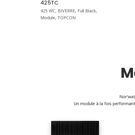
425TC
425 WC
,
BIVERRE
,
Full Black
,
Module
,
TOPCON
M
Nor’wat
Un module à la fois performant