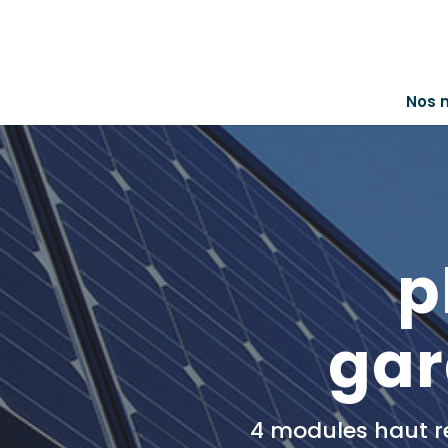
Nos 
p
gar
4 modules haut re