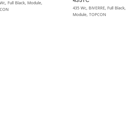
435TC
 Wc
,
Full Black
,
Module
,
435 Wc
,
BIVERRE
,
Full Black
,
CON
Module
,
TOPCON