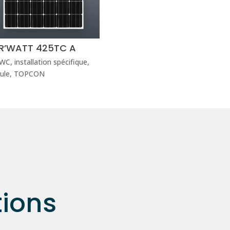
R’WATT 425TC A
 WC
,
installation spécifique
,
ule
,
TOPCON
tions