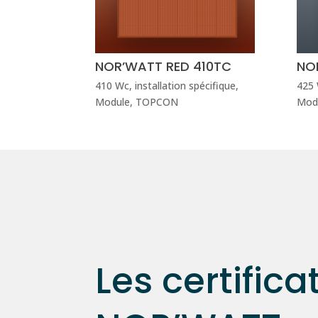
NOR’WATT RED 410TC
NO
410 Wc
,
installation spécifique
,
425
Module
,
TOPCON
Mod
Les certifica