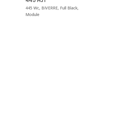
445 HJT
445 Wc
,
BIVERRE
,
Full Black
,
Module