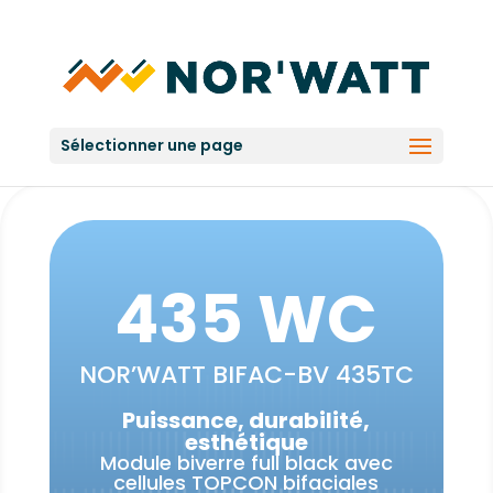
Sélectionner une page
435 WC
NOR’WATT BIFAC-BV 435TC
Puissance, durabilité,
esthétique
Module biverre full black avec
cellules TOPCON bifaciales